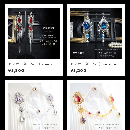
セミオーダー品【Divina vindi
セミオーダー品【Dente funa
cta】シルバースパイクピアス
le】シャンデリアビジューシル
¥3,800
¥3,200
（イヤリング変更可能）
バーピアス（イヤリング変更
可能）