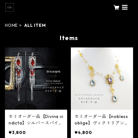
HOME
ALL ITEM
Items
セミオーダー品【Divina vi
セミオーダー品【nobless
ndicta】シルバースパイク
oblige】ヴィクトリアンビ
ピアス（イヤリング変更可
ジューゴールドネックレス
¥3,800
¥4,800
能）