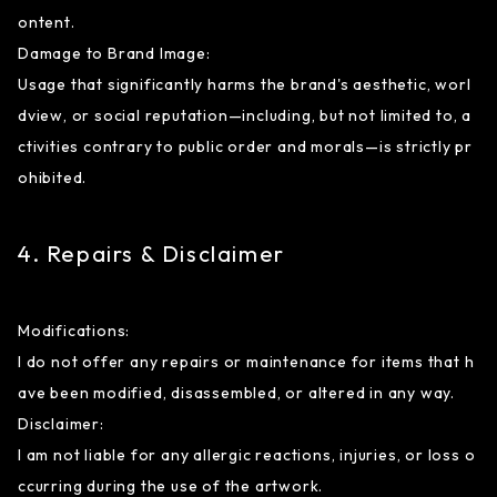
ontent.
Damage to Brand Image:
Usage that significantly harms the brand's aesthetic, worl
dview, or social reputation—including, but not limited to, a
ctivities contrary to public order and morals—is strictly pr
ohibited.
4. Repairs & Disclaimer
Modifications:
I do not offer any repairs or maintenance for items that h
ave been modified, disassembled, or altered in any way.
Disclaimer:
I am not liable for any allergic reactions, injuries, or loss o
ccurring during the use of the artwork.