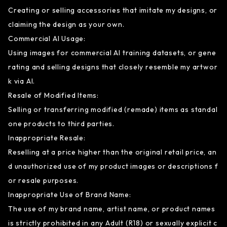
Creating or selling accessories that imitate my designs, or
claiming the design as your own.
Commercial AI Usage:
Using images for commercial AI training datasets, or gene
rating and selling designs that closely resemble my artwor
k via AI.
Resale of Modified Items:
Selling or transferring modified (remade) items as standal
one products to third parties.
Inappropriate Resale:
Reselling at a price higher than the original retail price, an
d unauthorized use of my product images or descriptions f
or resale purposes.
Inappropriate Use of Brand Name:
The use of my brand name, artist name, or product names
is strictly prohibited in any Adult (R18) or sexually explicit c