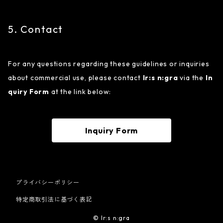
5. Contact
For any questions regarding these guidelines or inquiries
about commercial use, please contact
Ir:s n:gra
via the
In
quiry Form
at the link below:
Inquiry Form
プライバシーポリシー
特定商取引法に基づく表記
© Ir:s n:gra