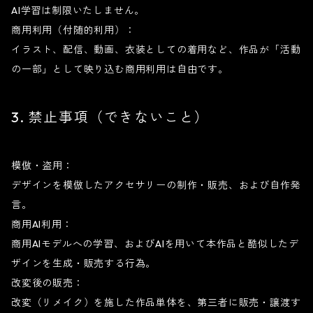
AI学習は制限いたしません。
商用利用（付随的利用）：
イラスト、配信、動画、衣装としての着用など、作品が「活動
の一部」として映り込む商用利用は自由です。
3. 禁止事項（できないこと）
模倣・盗用：
デザインを模倣したアクセサリーの制作・販売、および自作発
言。
商用AI利用：
商用AIモデルへの学習、およびAIを用いて本作品と酷似したデ
ザインを生成・販売する行為。
改変後の販売：
改変（リメイク）を施した作品単体を、第三者に販売・譲渡す